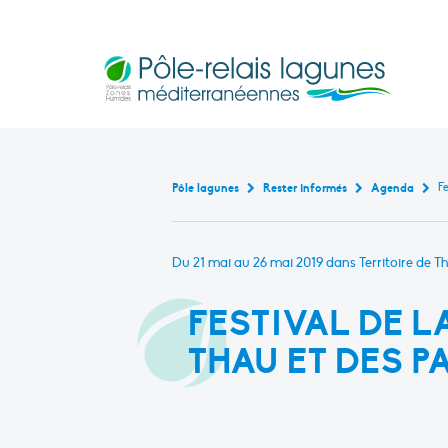
Pôle-relais lagunes médite
Base de données bibliogr
Continuité écologique en marais littoraux m
Rencontres et formati
Outils pédagogiques en lagu
Cartographie interact
État de ces masses d’eau de transiti
Pôle lagunes
Rester informés
Agenda
Du 21 mai au 26 mai 2019
dans Territoire de T
FESTIVAL DE L
THAU ET DES P