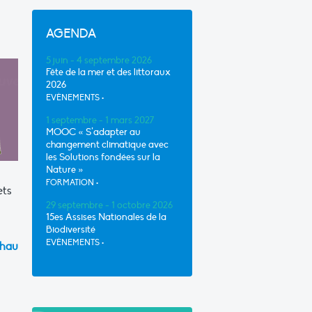
AGENDA
5 juin - 4 septembre 2026
Fête de la mer et des littoraux
2026
EVÈNEMENTS
•
1 septembre - 1 mars 2027
MOOC « S’adapter au
changement climatique avec
les Solutions fondées sur la
Nature »
FORMATION
•
ets
29 septembre - 1 octobre 2026
15es Assises Nationales de la
Biodiversité
EVÈNEMENTS
•
Thau