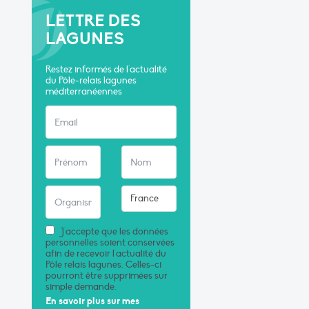
LETTRE DES
LAGUNES
Restez informés de l'actualité
du Pôle-relais lagunes
méditerranéennes
J'accepte que les données
personnelles soient conservées
afin de recevoir l'actualité du
Pôle relais lagunes. Celles-ci
pourront être supprimées sur
simple demande.
En savoir plus sur mes