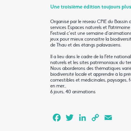
Une troisième édition toujours plus
Organisé par le réseau CPIE du Bassin d
services Espaces naturels et Patrimoine
Festival c’est une semaine d’animations,
jeux pour mieux connaître la biodiversit
de Thau et des étangs palavasiens.
Il a lieu dans le cadre de la Fête nationa
naturels et les sites patrimoniaux du terr
Nous aborderons des thématiques variée
biodiversité locale et apprendre à la pré
comestibles et médicinales, paysages, f
en mer…
6 jours, 40 animations
Facebook
Twitter
LinkedIn
Copy
Email
Link