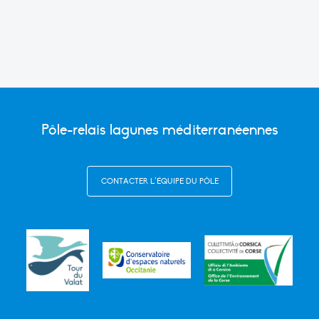
Pôle-relais lagunes méditerranéennes
CONTACTER L’ÉQUIPE DU PÔLE