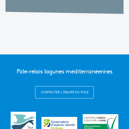
Pôle-relais lagunes méditerranéennes
CONTACTER L’ÉQUIPE DU PÔLE