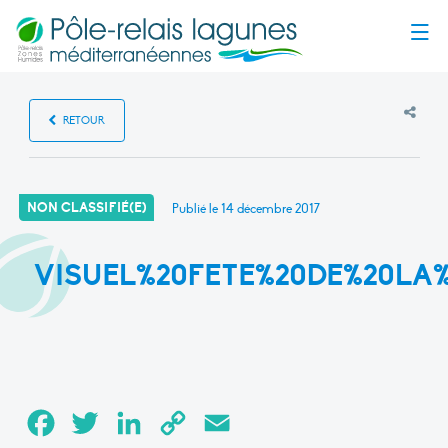
Menu
RETOUR
NON CLASSIFIÉ(E)
Publié le
14 décembre 2017
VISUEL%20FETE%20DE%20LA
Facebook
Twitter
LinkedIn
Copy
Email