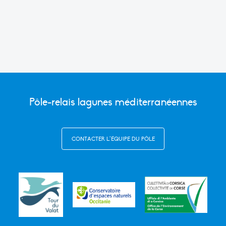
Link
Pôle-relais lagunes méditerranéennes
CONTACTER L’ÉQUIPE DU PÔLE