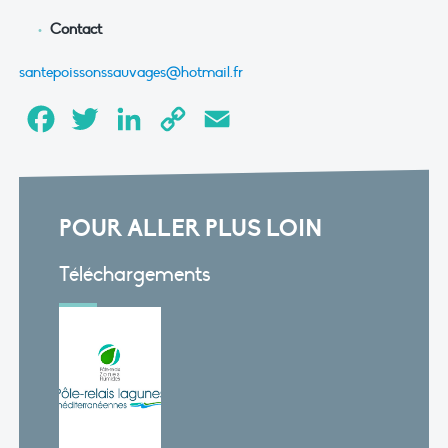
Contact
santepoissonssauvages@hotmail.fr
Facebook
Twitter
LinkedIn
Copy
Email
Link
POUR ALLER PLUS LOIN
Téléchargements