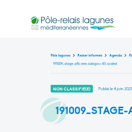
Pôle-relais lagunes médite
Base de données bibliogr
Continuité écologique en marais littoraux m
Rencontres et formati
Outils pédagogiques en lagu
Cartographie interact
État de ces masses d’eau de transiti
Pôle lagunes
Rester informés
Agenda
191009_stage-afb-eee-salagou-45-scaled
NON CLASSIFIÉ(E)
Publié le
4 juin 202
191009_STAGE