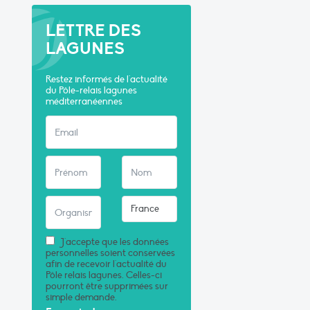
LETTRE DES
LAGUNES
Restez informés de l'actualité
du Pôle-relais lagunes
méditerranéennes
J'accepte que les données
personnelles soient conservées
afin de recevoir l'actualité du
Pôle relais lagunes. Celles-ci
pourront être supprimées sur
simple demande.