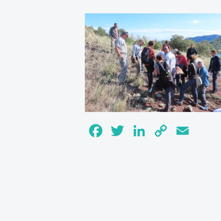
Facebook
Twitter
LinkedIn
Copy
Email
Link