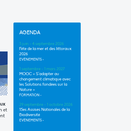
AGENDA
5 juin - 4 septembre 2026
Fête de la mer et des littoraux
2026
EVÈNEMENTS
•
1 septembre - 1 mars 2027
MOOC « S’adapter au
changement climatique avec
les Solutions fondées sur la
Nature »
FORMATION
•
eux
29 septembre - 1 octobre 2026
n et
15es Assises Nationales de la
Biodiversité
ent
EVÈNEMENTS
•