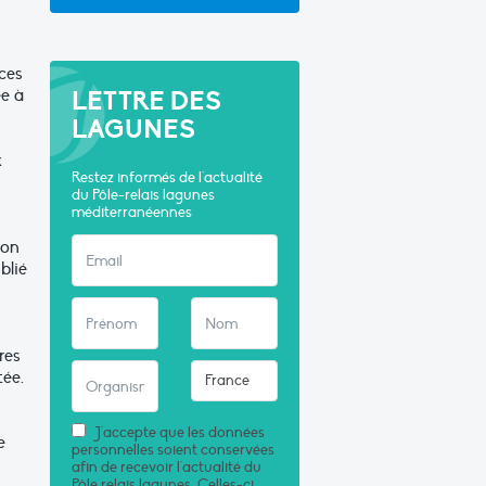
 ces
ée à
LETTRE DES
LAGUNES
x
Restez informés de l'actualité
du Pôle-relais lagunes
méditerranéennes
ion
blié
res
tée.
J'accepte que les données
e
personnelles soient conservées
afin de recevoir l'actualité du
Pôle relais lagunes. Celles-ci