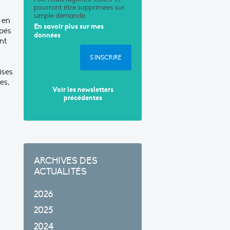
pourront être supprimées sur
simple demande.
 en
En savoir plus sur mes
ppés
données
ont
S'INSCRIRE
ises
es,
Voir les newsletters
précédentes
ARCHIVES DES
ACTUALITÉS
2026
2025
2024