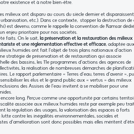
otre existence et à notre bien-être.
es milieux ont disparu au cours du siècle dernier et disparaissent
 urbanisation, etc.). Dans ce contexte, stopper la destruction de
chi) est devenu, comme le rappelle la convention de Ramsar dédi
 un enjeu prioritaire pour nos sociétés.
té faits. On le sait,
la préservation et la restauration des milieux
tariste et une réglementation effective et efficace
, adaptée au
ilieux humides ont fait l’objet de trois plans nationaux d’action
ne stratégie de préservation et de restauration qui associe
chelle des bassins, les 11e programmes d’actions des agences de
llectivités, la réalisation de nombreuses démarches de planificat
ires. Le rapport parlementaire « Terres d’eau, terres d’avenir », pu
sensibiliser les élus et le grand public aux « vertus » des milieux
clusions des Assises de l’eau invitent à se mobiliser pour une
mides.
e encore long. Perçue comme une opportunité par certains territoi
fiscalité associée aux milieux humides reste par exemple peu trai
 la régulation des usages, la valorisation des espaces à forts
 lutte contre les inégalités environnementales, sociales et
pistes d’amélioration sont donc possibles mais elles méritent d’êtr