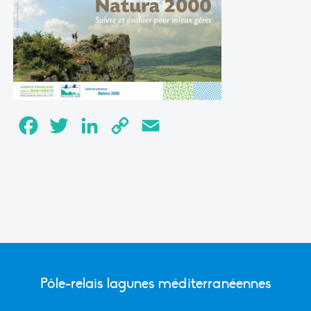
Facebook
Twitter
LinkedIn
Copy
Email
Link
Pôle-relais lagunes méditerranéennes