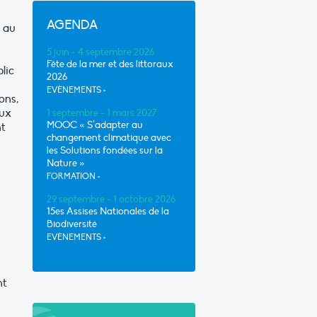
AGENDA
s au
5 juin - 4 septembre 2026
Fête de la mer et des littoraux
lic
2026
EVÈNEMENTS
•
ons,
aux
1 septembre - 1 mars 2027
MOOC « S’adapter au
nt
changement climatique avec
les Solutions fondées sur la
Nature »
FORMATION
•
29 septembre - 1 octobre 2026
15es Assises Nationales de la
Biodiversité
EVÈNEMENTS
•
nt