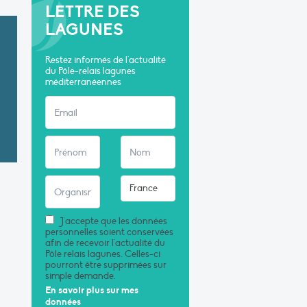
LETTRE DES
LAGUNES
Restez informés de l'actualité
du Pôle-relais lagunes
méditerranéennes
J'accepte que les données
personnelles soient conservées
afin de recevoir l'actualité du
Pôle relais lagunes. Celles-ci
pourront être supprimées sur
simple demande.
En savoir plus sur mes
données