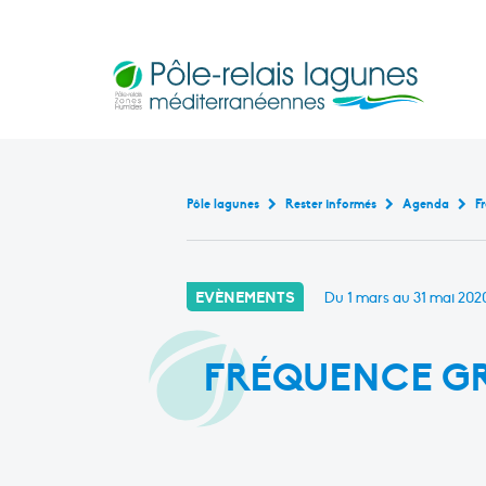
Pôle-relais lagunes médite
Base de données bibliogr
Continuité écologique en marais littoraux m
Rencontres et formati
Outils pédagogiques en lagu
Cartographie interact
État de ces masses d’eau de transiti
Pôle lagunes
Rester informés
Agenda
F
EVÈNEMENTS
Du 1 mars au 31 mai 202
FRÉQUENCE GR