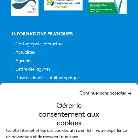
INFORMATIONS PRATIQUES
Cartographie interactive
Actualités
Agenda
Lettre des lagunes
Base de données bibliographiques
INFORMATIONS LÉGALES
Continuer sans accepter →
Plan du site
Gérer le
Crédits
consentement aux
Mentions légales
cookies
Politique de cookies (UE)
Ce site internet utilise des cookies afin d'enrichir votre expérience
de navigation et de mesurer l'audience.