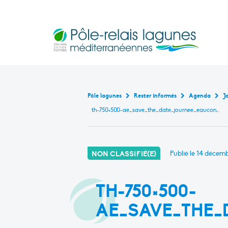
Pôle-relais lagunes médite
Base de données bibliogr
Continuité écologique en marais littoraux m
Rencontres et formati
Outils pédagogiques en lagu
Cartographie interact
État de ces masses d’eau de transiti
Pôle lagunes
Rester informés
Agenda
th-750×500-ae_save_the_date_journee_eauconnaissance_lagune_26maiv2_1.jpg
NON CLASSIFIÉ(E)
Publié le
14 décemb
TH-750×500-
AE_SAVE_THE_