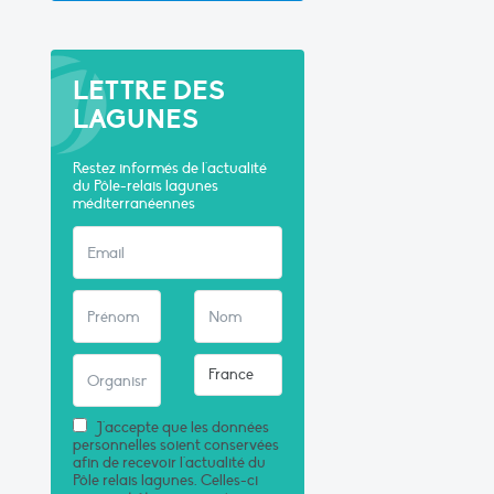
LETTRE DES
LAGUNES
Restez informés de l'actualité
du Pôle-relais lagunes
méditerranéennes
J'accepte que les données
personnelles soient conservées
afin de recevoir l'actualité du
Pôle relais lagunes. Celles-ci