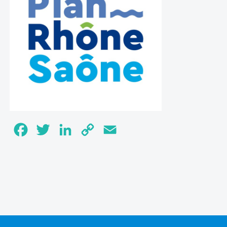
Facebook
Twitter
LinkedIn
Copy
Email
Link