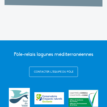
Pôle-relais lagunes méditerranéennes
CONTACTER L’ÉQUIPE DU PÔLE