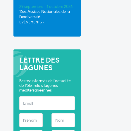
.
29 septembre - 1 octobre 2026
15es Assises Nationales de la
Biodiversité
EVÈNEMENTS
•
LETTRE DES
LAGUNES
Restez informés de l'actualité
du Pôle-relais lagunes
méditerranéennes