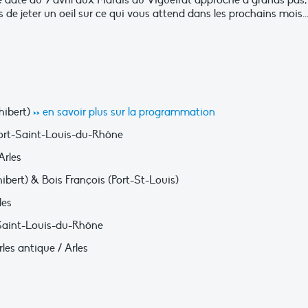
e date du 9 avril aux Marais du Vigueirat approche à grands pas,
de jeter un oeil sur ce qui vous attend dans les prochains mois..
Thibert)
>> en savoir plus sur la programmation
 / Port-Saint-Louis-du-Rhône
Arles
hibert) & Bois François (Port-St-Louis)
les
-Saint-Louis-du-Rhône
les antique / Arles