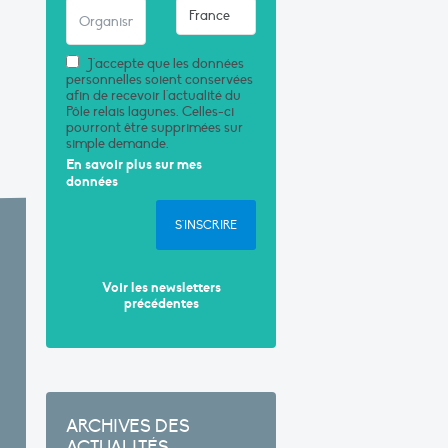
J'accepte que les données
personnelles soient conservées
afin de recevoir l'actualité du
Pôle relais lagunes. Celles-ci
pourront être supprimées sur
simple demande.
En savoir plus sur mes
données
S'INSCRIRE
Voir les newsletters
précédentes
ARCHIVES DES
ACTUALITÉS