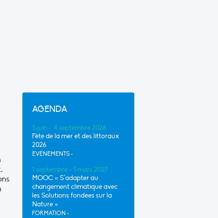
AGENDA
5 juin - 4 septembre 2026
Fête de la mer et des littoraux
2026
EVÈNEMENTS
•
n
,
1 septembre - 1 mars 2027
MOOC « S’adapter au
ons
changement climatique avec
n
les Solutions fondées sur la
Nature »
FORMATION
•