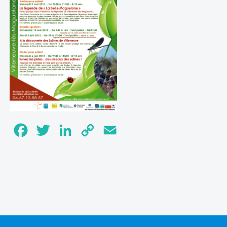
Facebook
Twitter
LinkedIn
Copy
Email
Link