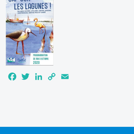
Facebook
Twitter
LinkedIn
Copy
Email
Link