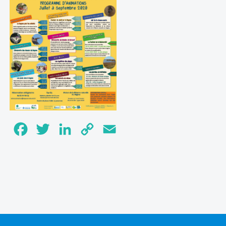
Facebook
Twitter
LinkedIn
Copy
Email
Link