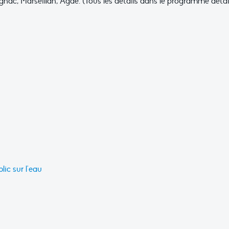
nac, Marseillan, Agde. (Tous les détails dans le programme détail
lic sur l'eau