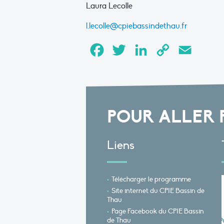
Laura Lecolle
l.lecolle@cpiebassindethau.fr
Facebook
Twitter
LinkedIn
Copy
Email
Link
POUR ALLER 
Liens
Télécharger le programme
Site internet du CPIE Bassin de
Thau
Page Facebook du CPIE Bassin
de Thau