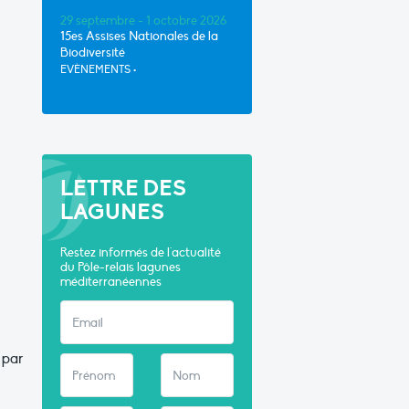
29 septembre - 1 octobre 2026
15es Assises Nationales de la
Biodiversité
EVÈNEMENTS
•
LETTRE DES
LAGUNES
Restez informés de l'actualité
du Pôle-relais lagunes
méditerranéennes
 par