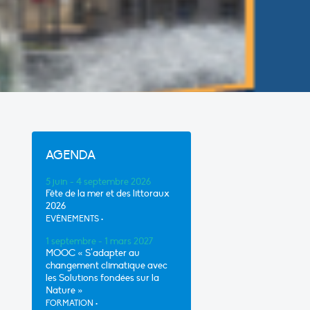
AGENDA
5 juin - 4 septembre 2026
Fête de la mer et des littoraux
2026
EVÈNEMENTS
•
1 septembre - 1 mars 2027
MOOC « S’adapter au
changement climatique avec
les Solutions fondées sur la
Nature »
FORMATION
•