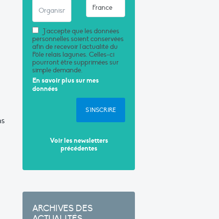
J'accepte que les données
personnelles soient conservées
afin de recevoir l'actualité du
Pôle relais lagunes. Celles-ci
pourront être supprimées sur
simple demande.
En savoir plus sur mes
données
S'INSCRIRE
ns
Voir les newsletters
précédentes
ARCHIVES DES
ACTUALITÉS