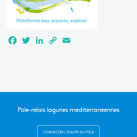
Facebook
Twitter
LinkedIn
Copy
Email
Link
Pôle-relais lagunes méditerranéennes
CONTACTER L’ÉQUIPE DU PÔLE