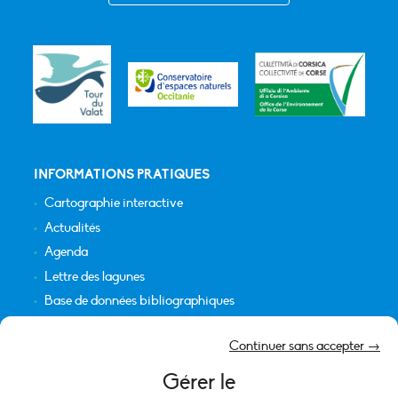
INFORMATIONS PRATIQUES
Cartographie interactive
Actualités
Agenda
Lettre des lagunes
Base de données bibliographiques
INFORMATIONS LÉGALES
Continuer sans accepter →
Plan du site
Gérer le
Crédits