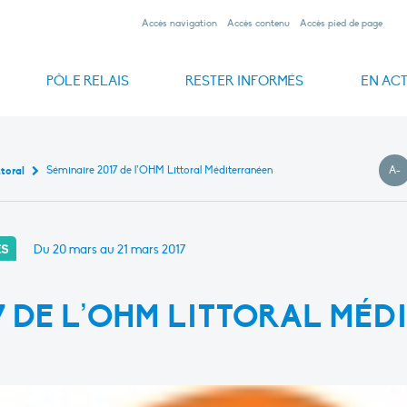
Accès navigation
Accès contenu
Accès pied de page
PÔLE RELAIS
RESTER INFORMÉS
EN AC
rranéennes
aphiques
éditerranéens
ons
nes
ive
on
Publications du Pôle-relais lagunes méditerranéennes
Qu’est-ce qu’une lagune ?
Les Pôles-relais zones humides
Journées mondiales des zones humides
FILMED et autres suivis en milieux lagunaires
Des infrastructures naturelles d’une grande richesse
Journées européennes du patrimoine
Plateforme Recherche-Gestion
Evénements passés
Ressources vidéos
Prix Pôle-
Entre activ
A-
Séminaire 2017 de l’OHM Littoral Méditerranéen
ttoral
P
ES
Du 20 mars au 21 mars 2017
7 DE L’OHM LITTORAL MÉ