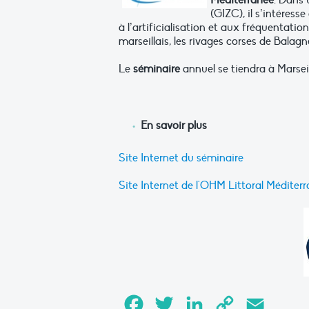
Méditerranée
. Dans 
(GIZC), il s’intéres
à l’artificialisation et aux fréquentation
marseillais, les rivages corses de Balagn
Le
séminaire
annuel se tiendra à Marseil
En savoir plus
Site Internet du séminaire
Site Internet de l'OHM Littoral Méditer
Facebook
Twitter
LinkedIn
Copy
Email