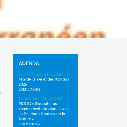
AGENDA
5 juin - 4 septembre 2026
Fête de la mer et des littoraux
2026
EVÈNEMENTS
•
e
r
1 septembre - 1 mars 2027
MOOC « S’adapter au
changement climatique avec
les Solutions fondées sur la
Nature »
FORMATION
•