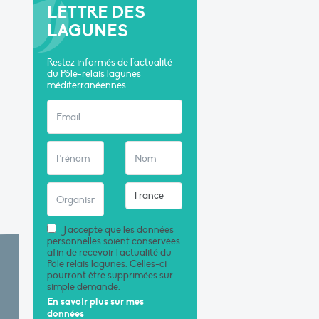
LETTRE DES
LAGUNES
Restez informés de l'actualité
du Pôle-relais lagunes
méditerranéennes
J'accepte que les données
personnelles soient conservées
afin de recevoir l'actualité du
Pôle relais lagunes. Celles-ci
pourront être supprimées sur
simple demande.
En savoir plus sur mes
données