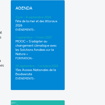
AGENDA
5 juin - 4 septembre 2026
Fête de la mer et des littoraux
2026
EVÈNEMENTS
•
at
s
1 septembre - 1 mars 2027
MOOC « S’adapter au
changement climatique avec
les Solutions fondées sur la
Nature »
FORMATION
•
à
nes
29 septembre - 1 octobre 2026
15es Assises Nationales de la
Biodiversité
EVÈNEMENTS
•