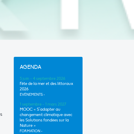
AGENDA
5 juin - 4 septembre 2026
Fête de la mer et des littoraux
2026
EVÈNEMENTS
•
1 septembre - 1 mars 2027
MOOC « S’adapter au
es
changement climatique avec
les Solutions fondées sur la
Nature »
FORMATION
•