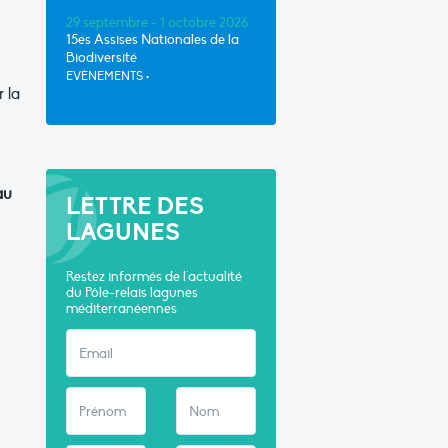
29 septembre - 1 octobre 2026
15es Assises Nationales de la
Biodiversité
EVÈNEMENTS
•
r la
au
LETTRE DES
LAGUNES
Restez informés de l'actualité
du Pôle-relais lagunes
méditerranéennes