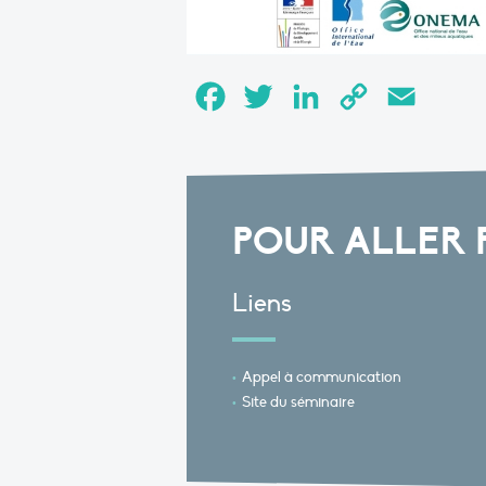
Facebook
Twitter
LinkedIn
Copy
Email
Link
POUR ALLER 
Liens
Appel à communication
Site du séminaire