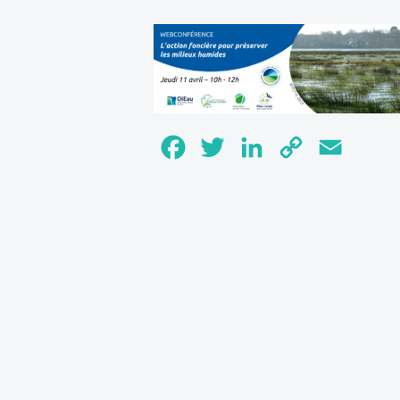
Facebook
Twitter
LinkedIn
Copy
Email
Link