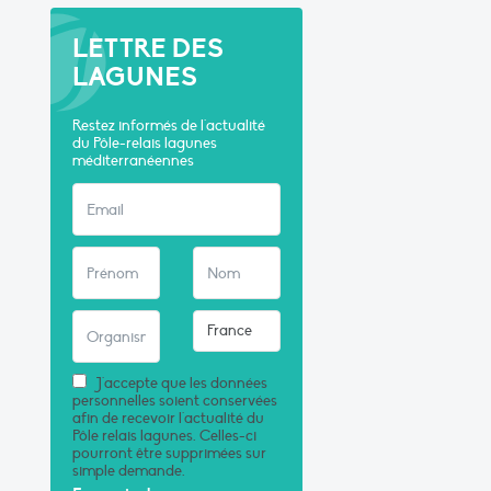
LETTRE DES
LAGUNES
Restez informés de l'actualité
du Pôle-relais lagunes
méditerranéennes
J'accepte que les données
personnelles soient conservées
afin de recevoir l'actualité du
Pôle relais lagunes. Celles-ci
pourront être supprimées sur
simple demande.