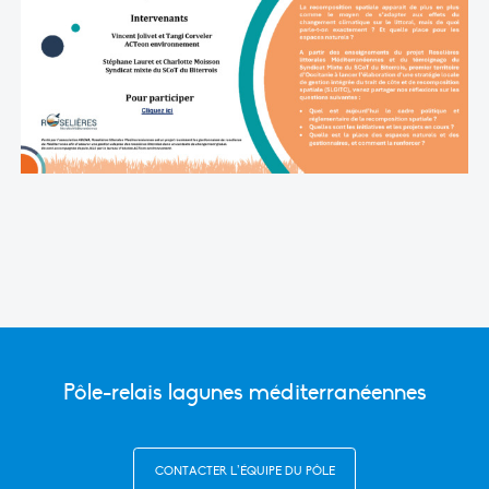
Pôle-relais lagunes méditerranéennes
CONTACTER L’ÉQUIPE DU PÔLE