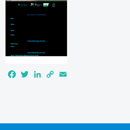
Facebook
Twitter
LinkedIn
Copy
Email
Link