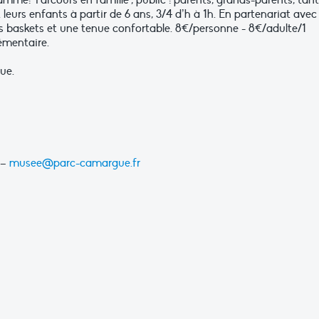
mme: "Parcours en famille", public : parents, grands-parents, tant
t leurs enfants à partir de 6 ans, 3/4 d’h à 1h. En partenariat avec
s baskets et une tenue confortable. 8€/personne - 8€/adulte/1
lémentaire.
ue.
 –
musee@parc-camargue.fr