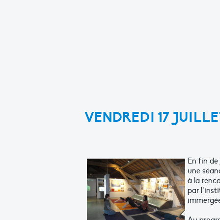
VENDREDI 17 JUILL
En fin de
une séanc
à la renc
par l’ins
immergée 