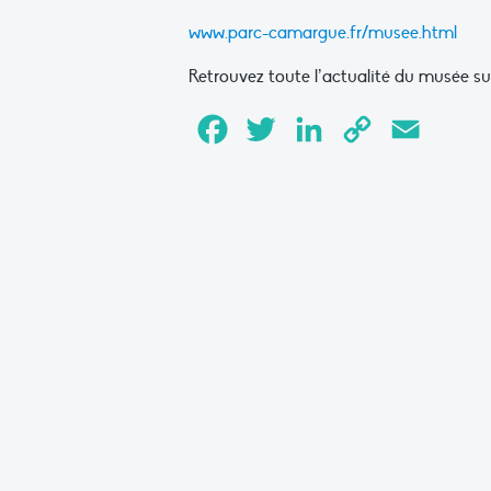
www.parc-camargue.fr/musee.html
Retrouvez toute l’actualité du musée s
Facebook
Twitter
LinkedIn
Copy
Email
Link