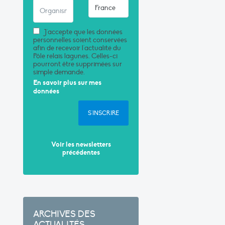
J'accepte que les données
personnelles soient conservées
afin de recevoir l'actualité du
Pôle relais lagunes. Celles-ci
pourront être supprimées sur
simple demande.
En savoir plus sur mes
données
S'INSCRIRE
Voir les newsletters
précédentes
ARCHIVES DES
ACTUALITÉS