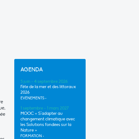
AGENDA
5 juin - 4 septembre 2026
Fête de la mer et des littoraux
2026
EVÈNEMENTS
•
re
ue,
1 septembre - 1 mars 2027
MOOC « S’adapter au
mée
changement climatique avec
les Solutions fondées sur la
Nature »
FORMATION
•