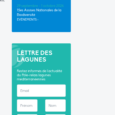
es,
29 septembre - 1 octobre 2026
15es Assises Nationales de la
Biodiversité
EVÈNEMENTS
•
LETTRE DES
LAGUNES
Restez informés de l'actualité
du Pôle-relais lagunes
méditerranéennes