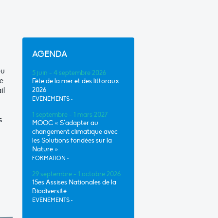
AGENDA
eu
5 juin - 4 septembre 2026
ie
Fête de la mer et des littoraux
il
2026
EVÈNEMENTS
•
1 septembre - 1 mars 2027
s
MOOC « S’adapter au
changement climatique avec
les Solutions fondées sur la
Nature »
FORMATION
•
29 septembre - 1 octobre 2026
15es Assises Nationales de la
Biodiversité
EVÈNEMENTS
•