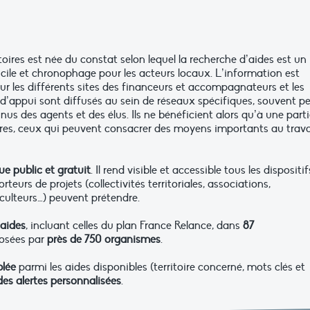
toires est née du constat selon lequel la recherche d’aides est un
ficile et chronophage pour les acteurs locaux. L’information est
ur les différents sites des financeurs et accompagnateurs et les
s d’appui sont diffusés au sein de réseaux spécifiques, souvent p
us des agents et des élus. Ils ne bénéficient alors qu’à une part
oires, ceux qui peuvent consacrer des moyens importants au trava
ue public et gratuit
. Il rend visible et accessible tous les dispositif
rteurs de projets (collectivités territoriales, associations,
iculteurs…) peuvent prétendre.
 aides
, incluant celles du plan France Relance, dans
87
osées par
près de 750 organismes
.
blée
parmi les aides disponibles (territoire concerné, mots clés et
es alertes personnalisées
.