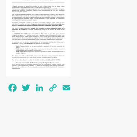
Facebook
Twitter
LinkedIn
Copy
Email
Link