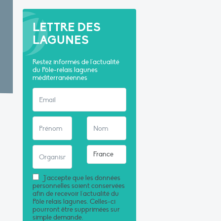
LETTRE DES
LAGUNES
Restez informés de l'actualité
du Pôle-relais lagunes
méditerranéennes
J'accepte que les données
personnelles soient conservées
afin de recevoir l'actualité du
Pôle relais lagunes. Celles-ci
pourront être supprimées sur
simple demande.