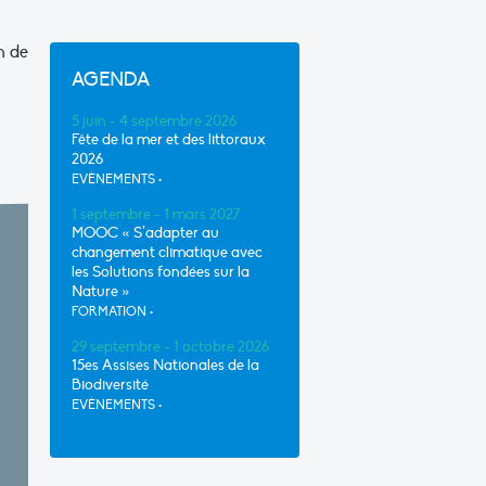
n de
AGENDA
5 juin - 4 septembre 2026
Fête de la mer et des littoraux
2026
EVÈNEMENTS
•
1 septembre - 1 mars 2027
MOOC « S’adapter au
changement climatique avec
les Solutions fondées sur la
Nature »
FORMATION
•
29 septembre - 1 octobre 2026
15es Assises Nationales de la
Biodiversité
EVÈNEMENTS
•