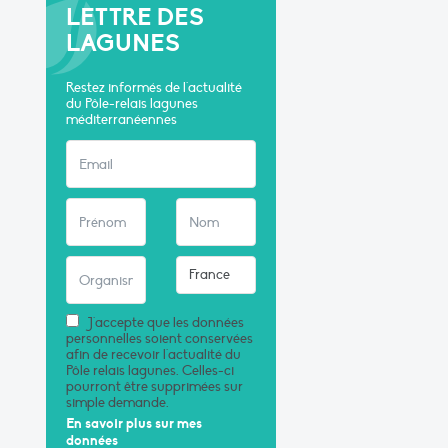
LETTRE DES
LAGUNES
Restez informés de l'actualité
du Pôle-relais lagunes
méditerranéennes
J'accepte que les données
personnelles soient conservées
afin de recevoir l'actualité du
Pôle relais lagunes. Celles-ci
pourront être supprimées sur
simple demande.
En savoir plus sur mes
données