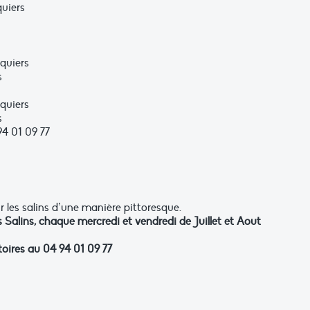
quiers
squiers
s
squiers
s
4 01 09 77
 les salins d’une manière pittoresque.
 Salins, chaque mercredi et vendredi de Juillet et Aout
toires au 04 94 01 09 77