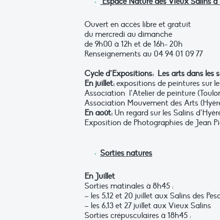
Espace Nature des Vieux Salins d
Ouvert en accès libre et gratuit
du mercredi au dimanche
de 9h00 à 12h et de 16h- 20h
Renseignements au 04 94 01 09 77
Cycle d’Expositions: Les arts dans les sa
En juillet:
expositions de peintures sur le
Association l’Atelier de peinture (Toulon
Association Mouvement des Arts (Hyères)
En ao
û
t:
Un regard sur les Salins d’Hyèr
Exposition de Photographies de Jean P
Sorties natures
En Juillet
Sorties matinales à 8h45 :
– les 5,12 et 20 juillet aux Salins des Pes
– les 6,13 et 27 juillet aux Vieux Salins
Sorties crépusculaires à 18h45 :