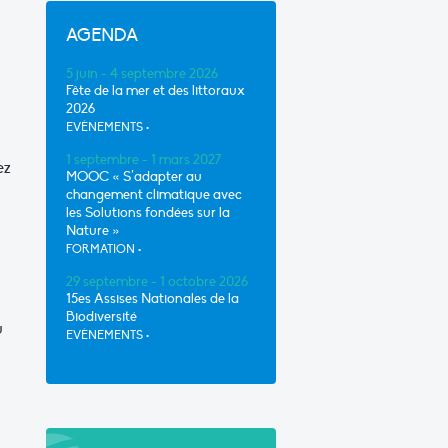
AGENDA
5 juin - 4 septembre 2026
Fête de la mer et des littoraux
2026
EVÈNEMENTS
•
1 septembre - 1 mars 2027
ez
MOOC « S’adapter au
changement climatique avec
les Solutions fondées sur la
Nature »
FORMATION
•
29 septembre - 1 octobre 2026
15es Assises Nationales de la
Biodiversité
u
EVÈNEMENTS
•