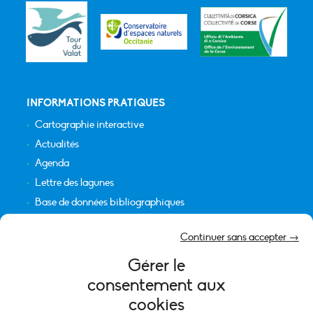
INFORMATIONS PRATIQUES
Cartographie interactive
Actualités
Agenda
Lettre des lagunes
Base de données bibliographiques
INFORMATIONS LÉGALES
Continuer sans accepter →
Plan du site
Gérer le
Crédits
consentement aux
Mentions légales
cookies
Politique de cookies (UE)