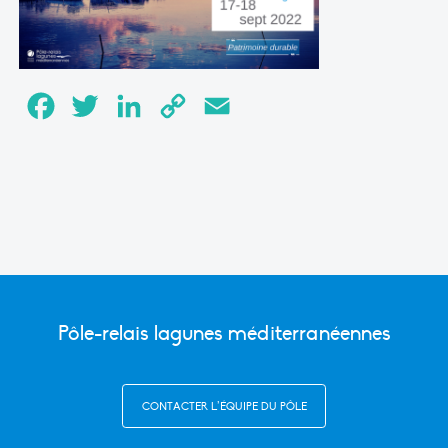
Facebook
Twitter
LinkedIn
Copy
Email
Link
Pôle-relais lagunes méditerranéennes
CONTACTER L’ÉQUIPE DU PÔLE