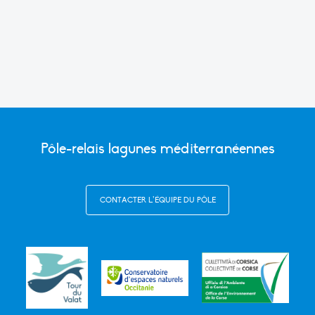
Link
Pôle-relais lagunes méditerranéennes
CONTACTER L’ÉQUIPE DU PÔLE