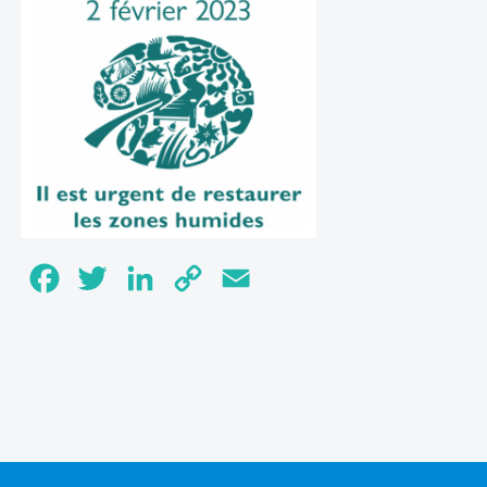
Facebook
Twitter
LinkedIn
Copy
Email
Link