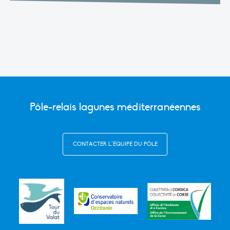
Pôle-relais lagunes méditerranéennes
CONTACTER L’ÉQUIPE DU PÔLE