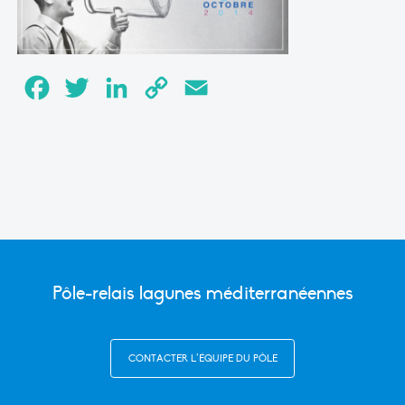
Facebook
Twitter
LinkedIn
Copy
Email
Link
Pôle-relais lagunes méditerranéennes
CONTACTER L’ÉQUIPE DU PÔLE