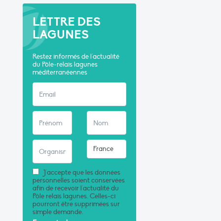
LETTRE DES
LAGUNES
Restez informés de l'actualité
du Pôle-relais lagunes
méditerranéennes
J'accepte que les données
personnelles soient conservées
afin de recevoir l'actualité du
Pôle relais lagunes. Celles-ci
pourront être supprimées sur
simple demande.