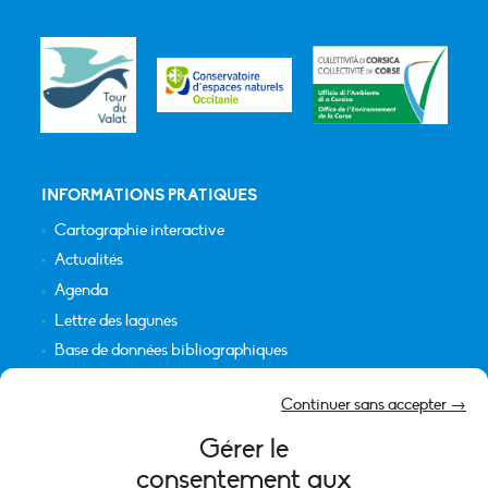
INFORMATIONS PRATIQUES
Cartographie interactive
Actualités
Agenda
Lettre des lagunes
Base de données bibliographiques
INFORMATIONS LÉGALES
Continuer sans accepter →
Plan du site
Gérer le
Crédits
consentement aux