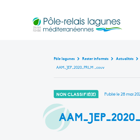
Pôle-relais lagunes médite
Base de données bibliogr
Continuité écologique en marais littoraux m
Rencontres et formati
Outils pédagogiques en lagu
Cartographie interact
État de ces masses d’eau de transiti
Pôle lagunes
Rester informés
Actualités
AAM_JEP_2020_PRLM _couv
NON CLASSIFIÉ(E)
Publié le
28 mai 20
AAM_JEP_2020