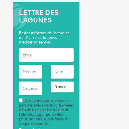
LETTRE DES
LAGUNES
Restez informés de l'actualité
du Pôle-relais lagunes
méditerranéennes
J'accepte que les données
personnelles soient conservées
afin de recevoir l'actualité du
Pôle relais lagunes. Celles-ci
pourront être supprimées sur
simple demande.