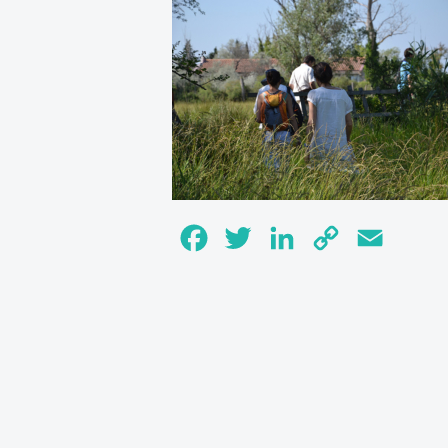
Facebook
Twitter
LinkedIn
Copy
Email
Link