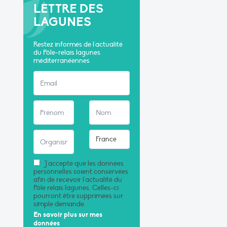
LETTRE DES
LAGUNES
Restez informés de l'actualité
du Pôle-relais lagunes
méditerranéennes
J'accepte que les données
personnelles soient conservées
afin de recevoir l'actualité du
Pôle relais lagunes. Celles-ci
pourront être supprimées sur
simple demande.
En savoir plus sur mes
données