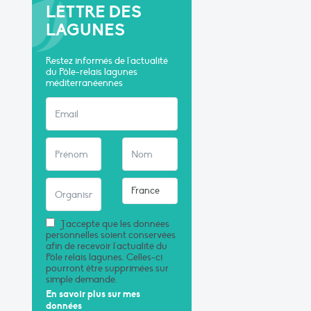
LETTRE DES
LAGUNES
Restez informés de l'actualité
du Pôle-relais lagunes
méditerranéennes
J'accepte que les données
personnelles soient conservées
afin de recevoir l'actualité du
Pôle relais lagunes. Celles-ci
pourront être supprimées sur
simple demande.
En savoir plus sur mes
données