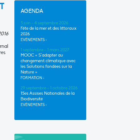
T
AGENDA
5 juin - 4 septembre 2026
Fête de la mer et des littoraux
2016
2026
EVÈNEMENTS
•
rnal
1 septembre - 1 mars 2027
res
MOOC « S’adapter au
changement climatique avec
les Solutions fondées sur la
Nature »
FORMATION
•
29 septembre - 1 octobre 2026
15es Assises Nationales de la
Biodiversité
EVÈNEMENTS
•