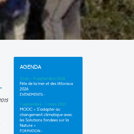
AGENDA
5 juin - 4 septembre 2026
…
Fête de la mer et des littoraux
2026
EVÈNEMENTS
•
2015
1 septembre - 1 mars 2027
MOOC « S’adapter au
changement climatique avec
les Solutions fondées sur la
e
Nature »
FORMATION
•