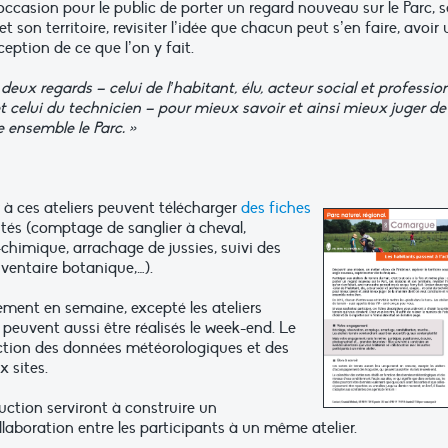
’occasion pour le public de porter un regard nouveau sur le Parc, s
t son territoire, revisiter l’idée que chacun peut s’en faire, avoir
ception de ce que l’on y fait.
deux regards – celui de l’habitant, élu, acteur social et profession
t celui du technicien – pour mieux savoir et ainsi mieux juger de
 ensemble le Parc. »
 à ces ateliers peuvent télécharger
des fiches
vités (comptage de sanglier à cheval,
himique, arrachage de jussies, suivi des
nventaire botanique,…).
ement en semaine, excepté les ateliers
uvent aussi être réalisés le week-end. Le
onction des données météorologiques et des
 sites.
duction serviront à construire un
laboration entre les participants à un même atelier.