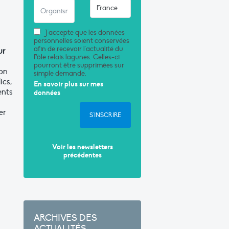
J'accepte que les données
personnelles soient conservées
afin de recevoir l'actualité du
ur
Pôle relais lagunes. Celles-ci
pourront être supprimées sur
ion
simple demande.
ics,
En savoir plus sur mes
ents
données
er
S'INSCRIRE
Voir les newsletters
précédentes
ARCHIVES DES
ACTUALITÉS