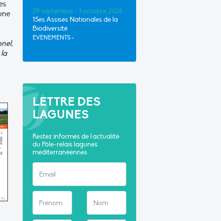
es
29 septembre - 1 octobre 2026
 une
15es Assises Nationales de la
Biodiversité
EVÈNEMENTS
•
nel,
 la
LETTRE DES
LAGUNES
Restez informés de l'actualité
du Pôle-relais lagunes
méditerranéennes