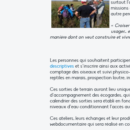
surtout l
missions e
autre per
« Croiser 
usager… e
manière dont on veut construire et vivre
Les personnes qui souhaitent participer
descriptives
et s’inscrire ainsi aux acti
comptage des oiseaux et suivi physico-c
reptiles en marais, prospection loutre, i
Ces sorties de terrain auront lieu uniqu
d’accompagnement des écogardes, qui pe
calendrier des sorties sera établi en f
niveaux d’eau conditionnant l’accès aux
Ces ateliers, leurs échanges et leur pro
webdocumentaire qui sera réalisé en col