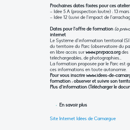
Prochaines dates fixées pour ces ateliers
– Idée 5 A (prospection loutre) : 13 mar
– Idée 12 (suivi de l’impact de l’arrach
Dates pour l’offre de formation
(à prév
internet
Le Système d’information territorial (SIT
du territoire du Parc (observatoire du pay
en libre accès sur
www.pnrpaca.org
des 
téléchargeables, de photographies…
La formation proposée par le Parc est gr
ces informations en toute autonomie.
Pour vous inscrire www.idees-de-camargue
formation : observer et suivre son territo
Plus d’information (Télécharger le docu
En savoir plus
Site Internet Idées de Camargue