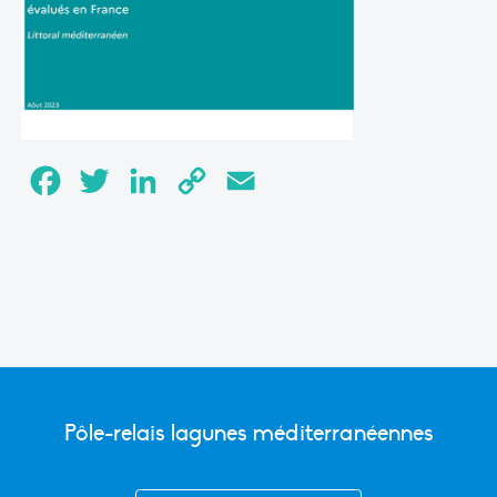
Facebook
Twitter
LinkedIn
Copy
Email
Link
Pôle-relais lagunes méditerranéennes