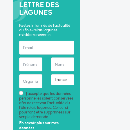
LETTRE DES
LAGUNES
Restez informés de l'actualité
du Pôle-relais lagunes
méditerranéennes
J'accepte que les données
personnelles soient conservées
afin de recevoir l'actualité du
Pôle relais lagunes. Celles-ci
pourront être supprimées sur
simple demande.
En savoir plus sur mes
données