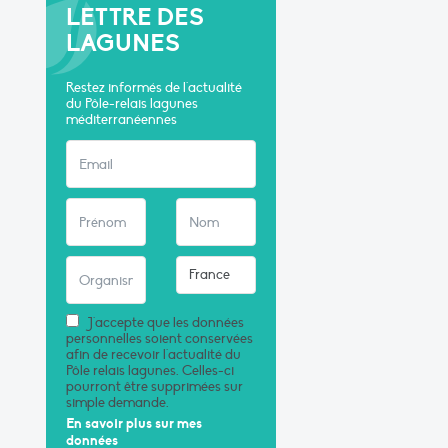
LETTRE DES
LAGUNES
Restez informés de l'actualité
du Pôle-relais lagunes
méditerranéennes
J'accepte que les données
personnelles soient conservées
afin de recevoir l'actualité du
Pôle relais lagunes. Celles-ci
pourront être supprimées sur
simple demande.
En savoir plus sur mes
données