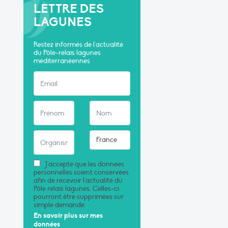
LETTRE DES
LAGUNES
Restez informés de l'actualité
du Pôle-relais lagunes
méditerranéennes
J'accepte que les données
personnelles soient conservées
afin de recevoir l'actualité du
Pôle relais lagunes. Celles-ci
pourront être supprimées sur
simple demande.
En savoir plus sur mes
données