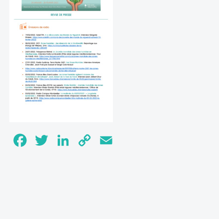
Facebook
Twitter
LinkedIn
Copy
Email
Link