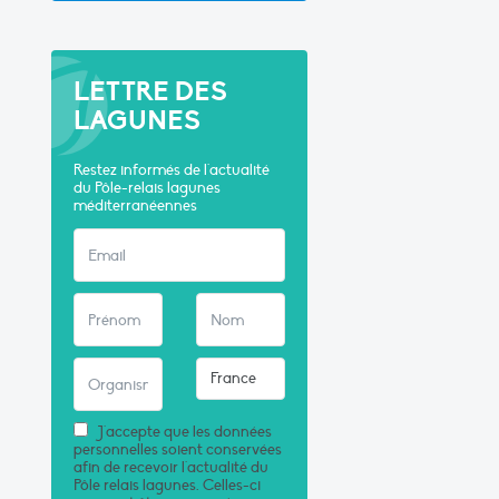
LETTRE DES
LAGUNES
Restez informés de l'actualité
du Pôle-relais lagunes
méditerranéennes
J'accepte que les données
personnelles soient conservées
afin de recevoir l'actualité du
Pôle relais lagunes. Celles-ci