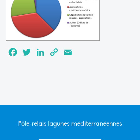
Facebook
Twitter
LinkedIn
Copy
Email
Link
Pôle-relais lagunes méditerranéennes