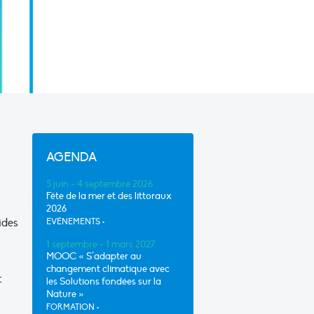
AGENDA
5 juin - 4 septembre 2026
Fête de la mer et des littoraux
2026
ides
EVÈNEMENTS
•
1 septembre - 1 mars 2027
MOOC « S’adapter au
changement climatique avec
t
les Solutions fondées sur la
Nature »
FORMATION
•