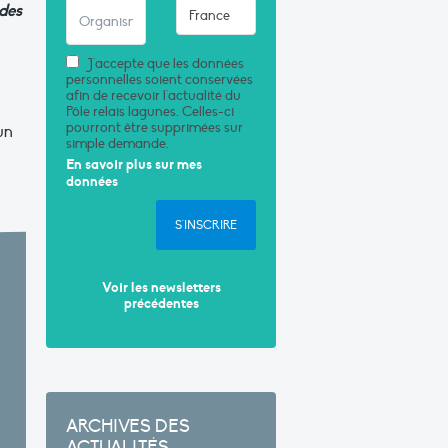
des
J'accepte que les données
personnelles soient conservées
afin de recevoir l'actualité du
Pôle relais lagunes. Celles-ci
pourront être supprimées sur
un
simple demande.
En savoir plus sur mes
données
S'INSCRIRE
Voir les newsletters
précédentes
ARCHIVES DES
ACTUALITÉS