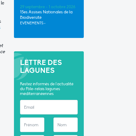
le
29 septembre - 1 octobre 2026
15es Assises Nationales de la
Biodiversité
s
EVÈNEMENTS
•
s
et
nce
LETTRE DES
LAGUNES
Restez informés de l'actualité
du Pôle-relais lagunes
méditerranéennes